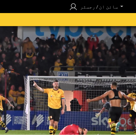
سائن ان / رجسٹر