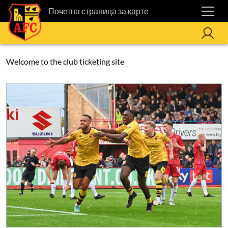
Почетна страница за карте
Welcome to the club ticketing site