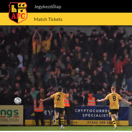
Jegykezdőlap
Match Tickets