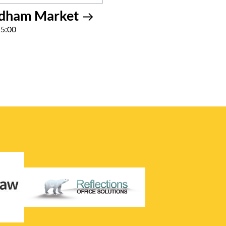
edham Market
15:00