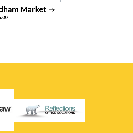
edham Market
5:00