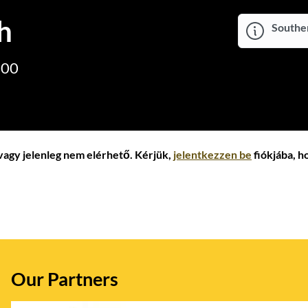
h
Souther
:00
vagy jelenleg nem elérhető. Kérjük,
jelentkezzen be
fiókjába, h
Our Partners