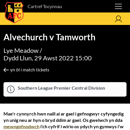
Cartref Tocynnau
Alvechurch v Tamworth
Lye Meadow /
Dydd Llun, 29 Awst 2022 15:00
yn ôl i match tickets
Southern League Premier Central Division
Mae'r cynnyrch hwn naill ai ar gael i gefnogwyr cyfyngedig
yn unig neu ar hyn o bryd ddim ar gael. Os gwelwch yn dda
mewngofnodwch
i'ch cyfrif i wirio os ydych yn gymwys i'w