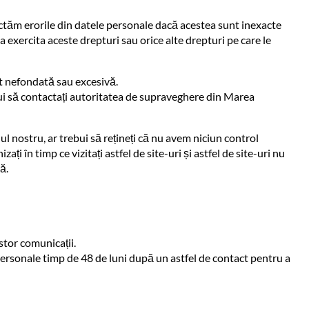
ectăm erorile din datele personale dacă acestea sunt inexacte
exercita aceste drepturi sau orice alte drepturi pe care le
t nefondată sau excesivă.
bui să contactați autoritatea de supraveghere din Marea
-ul nostru, ar trebui să rețineți că nu avem niciun control
ți în timp ce vizitați astfel de site-uri și astfel de site-uri nu
ă.
stor comunicații.
personale timp de 48 de luni după un astfel de contact pentru a