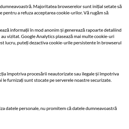
e dumneavoastră. Majoritatea browserelor sunt inițial setate să
fie pentru a refuza acceptarea cookie-urilor. Vă rugăm să
tează informații în mod anonim și generează rapoarte detaliind
ni au vizitat. Google Analytics plasează mai multe cookie-uri
 lucru, puteți dezactiva cookie-urile persistente în browserul
ia împotriva procesării neautorizate sau ilegale și împotriva
i le furnizați sunt stocate pe serverele noastre securizate.
curiza datele personale, nu promitem că datele dumneavoastră