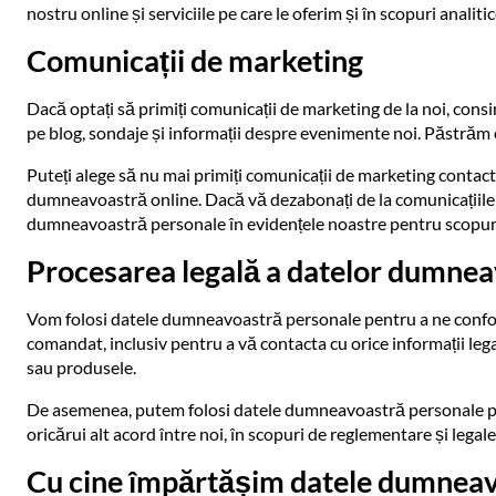
nostru online și serviciile pe care le oferim și în scopuri analitic
Comunicații de marketing
Dacă optați să primiți comunicații de marketing de la noi, cons
pe blog, sondaje și informații despre evenimente noi. Păstră
Puteți alege să nu mai primiți comunicații de marketing conta
dumneavoastră online. Dacă vă dezabonați de la comunicațiile d
dumneavoastră personale în evidențele noastre pentru scopuri d
Procesarea legală a datelor dumnea
Vom folosi datele dumneavoastră personale pentru a ne conforma
comandat, inclusiv pentru a vă contacta cu orice informații leg
sau produsele.
De asemenea, putem folosi datele dumneavoastră personale pentru
oricărui alt acord între noi, în scopuri de reglementare și legale
Cu cine împărtășim datele dumnea