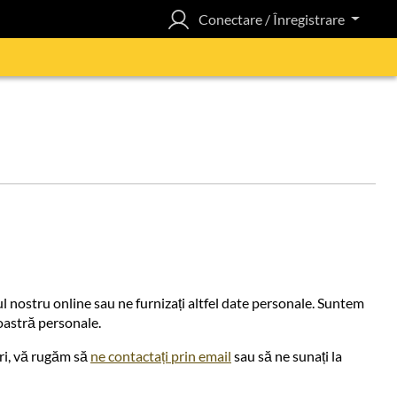
Conectare / Înregistrare
nostru online sau ne furnizați altfel date personale. Suntem
oastră personale.
ări, vă rugăm să
ne contactați prin email
sau să ne sunați la