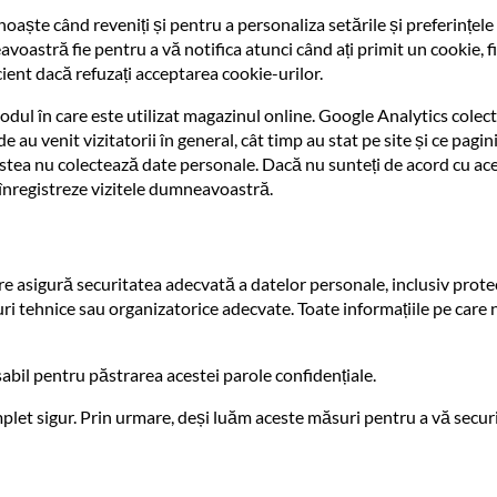
oaște când reveniți și pentru a personaliza setările și preferințel
oastră fie pentru a vă notifica atunci când ați primit un cookie, 
ient dacă refuzați acceptarea cookie-urilor.
ul în care este utilizat magazinul online. Google Analytics colec
 au venit vizitatorii în general, cât timp au stat pe site și ce pagi
ea nu colectează date personale. Dacă nu sunteți de acord cu acest
înregistreze vizitele dumneavoastră.
sigură securitatea adecvată a datelor personale, inclusiv protecț
uri tehnice sau organizatorice adecvate. Toate informațiile pe care n
nsabil pentru păstrarea acestei parole confidențiale.
omplet sigur. Prin urmare, deși luăm aceste măsuri pentru a vă se