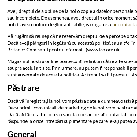
Aveți dreptul de a obține de la noi o copie a datelor personale
sau incomplete. De asemenea, aveți dreptul în orice moment să 
puteți avea conform legilor aplicabile, vă rugăm să
ne contactaț
Vă rugăm să rețineți că ne rezervăm dreptul de a percepe o t
Dacă aveți plângeri în legătură cu această politică sau altfel
Britanie: Comisarul pentru Informații (www.ico.org.uk).
Magazinul nostru online poate conține linkuri către alte site-uri
asupra acelui alt site. Prin urmare, nu putem fi responsabili pentr
sunt guvernate de această politică. Ar trebui să fiți precauți și s
Păstrare
Dacă vă înregistrați la noi, vom păstra datele dumneavoastră 
Dacă primiți comunicații de marketing de la noi, vom păstra d
Dacă ați făcut altfel o rezervare la noi sau ne-ați contactat 
răspunde la orice întrebări suplimentare pe care le-ați putea a
General