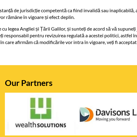
tanță de jurisdicție competentă ca fiind invalidă sau inaplicabilă, a
 vor rămâne în vigoare și efect deplin.
u legea Angliei și Țării Galilor, și sunteți de acord să vă supuneți j
 responsabil pentru revizuirea regulată a acestei politici, astfel înc
 care afirmăm că modificările vor intra în vigoare, veți fi acceptat
Our Partners