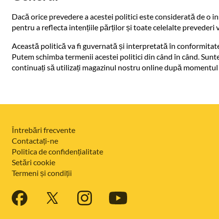
Dacă orice prevedere a acestei politici este considerată de o ins
pentru a reflecta intențiile părților și toate celelalte prevederi
Această politică va fi guvernată și interpretată în conformitate c
Putem schimba termenii acestei politici din când în când. Sunteți
continuați să utilizați magazinul nostru online după momentul în
Întrebări frecvente
Contactați-ne
Politica de confidențialitate
Setări cookie
Termeni și condiții