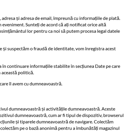
 adresa și adresa de email, împreună cu informațiile de plată.
 eveniment. Sunteți de acord că ați notificat orice altă
 consimțământul lor pentru ca noi să putem procesa legal datele
lse și suspectăm o fraudă de identitate, vom înregistra acest
 în continuare informațiile stabilite în secțiunea Date pe care
 această politică.
e care îl avem cu dumneavoastră.
itivul dumneavoastră și activitățile dumneavoastră. Aceste
pozitivul dumneavoastră, cum ar fi tipul de dispozitiv, browserul
e acțiunile și tiparele dumneavoastră de navigare. Colectăm
e le colectăm pe o bază anonimă pentru a îmbunătăți magazinul