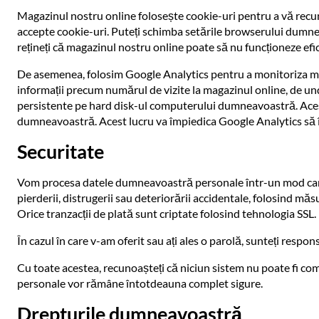
Magazinul nostru online folosește cookie-uri pentru a vă recun
accepte cookie-uri. Puteți schimba setările browserului dumneav
rețineți că magazinul nostru online poate să nu funcționeze efic
De asemenea, folosim Google Analytics pentru a monitoriza mod
informații precum numărul de vizite la magazinul online, de unde
persistente pe hard disk-ul computerului dumneavoastră. Acest
dumneavoastră. Acest lucru va împiedica Google Analytics să 
Securitate
Vom procesa datele dumneavoastră personale într-un mod care a
pierderii, distrugerii sau deteriorării accidentale, folosind măs
Orice tranzacții de plată sunt criptate folosind tehnologia SSL.
În cazul în care v-am oferit sau ați ales o parolă, sunteți respo
Cu toate acestea, recunoașteți că niciun sistem nu poate fi c
personale vor rămâne întotdeauna complet sigure.
Drepturile dumneavoastră