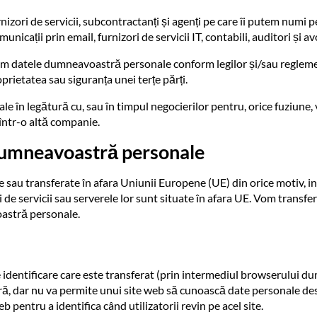
ri de servicii, subcontractanți și agenți pe care îi putem numi pe
municații prin email, furnizori de servicii IT, contabili, auditori și av
im datele dumneavoastră personale conform legilor și/sau reglemen
prietatea sau siguranța unei terțe părți.
 legătură cu, sau în timpul negocierilor pentru, orice fuziune, v
u într-o altă companie.
dumneavoastră personale
sau transferate în afara Uniunii Europene (UE) din orice motiv, inc
ri de servicii sau serverele lor sunt situate în afara UE. Vom tran
oastră personale.
e identificare care este transferat (prin intermediul browserului 
, dar nu va permite unui site web să cunoască date personale de
 pentru a identifica când utilizatorii revin pe acel site.