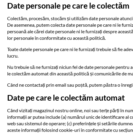
Date personale pe care le colectăm
Colectăm, procesăm, stocăm și utilizăm date personale atunci câ
De asemenea, putem colecta date personale pe care ni le furnizaț
persoană ale cărei date personale ni le furnizați despre această
lor personale în conformitate cu această politică.
Toate datele personale pe care ni le furnizați trebuie să fie ad
lucru.
Nu trebuie să ne furnizați niciun fel de date personale pentru a
le colectăm automat din această politică și comunicările de ma
Când ne contactați prin email sau poștă, putem păstra o înregi
Date pe care le colectăm automat
Când vizitați magazinul nostru online, noi sau terțe părți în 
informații ar putea include (a) numărul unic de identificare al 
web sau sistemul de operare; (c) preferințele și setările dumnea
aceste informații folosind cookie-uri în conformitate cu secți