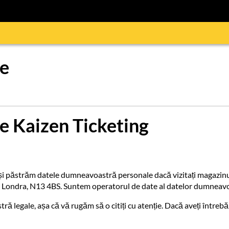
te
te Kaizen Ticketing
și păstrăm datele dumneavoastră personale dacă vizitați magazinul 
s, Londra, N13 4BS. Suntem operatorul de date al datelor dumneav
ră legale, așa că vă rugăm să o citiți cu atenție. Dacă aveți întreb