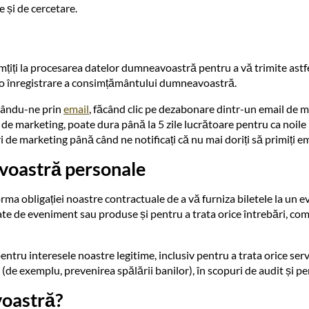
e și de cercetare.
imțiți la procesarea datelor dumneavoastră pentru a vă trimite astfe
m o înregistrare a consimțământului dumneavoastră.
ctându-ne prin
email
, făcând clic pe dezabonare dintr-un email de m
e marketing, poate dura până la 5 zile lucrătoare pentru ca noile p
e marketing până când ne notificați că nu mai doriți să primiți ema
voastră personale
 obligației noastre contractuale de a vă furniza biletele la un eve
ate de eveniment sau produse și pentru a trata orice întrebări, com
 interesele noastre legitime, inclusiv pentru a trata orice servici
 (de exemplu, prevenirea spălării banilor), în scopuri de audit și pen
voastră?