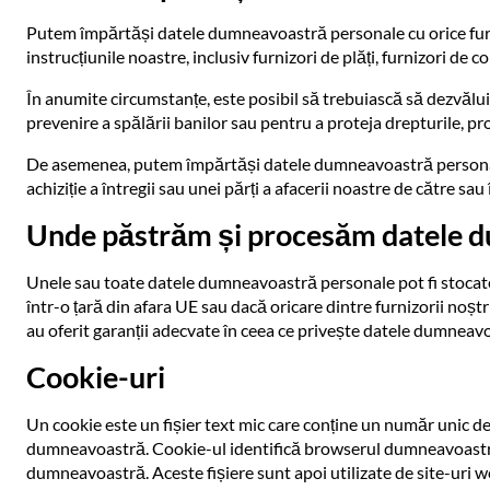
Putem împărtăși datele dumneavoastră personale cu orice furnizo
instrucțiunile noastre, inclusiv furnizori de plăți, furnizori de co
În anumite circumstanțe, este posibil să trebuiască să dezvălu
prevenire a spălării banilor sau pentru a proteja drepturile, pro
De asemenea, putem împărtăși datele dumneavoastră personale în
achiziție a întregii sau unei părți a afacerii noastre de către sa
Unde păstrăm și procesăm datele 
Unele sau toate datele dumneavoastră personale pot fi stocate 
într-o țară din afara UE sau dacă oricare dintre furnizorii noșt
au oferit garanții adecvate în ceea ce privește datele dumneav
Cookie-uri
Un cookie este un fișier text mic care conține un număr unic d
dumneavoastră. Cookie-ul identifică browserul dumneavoastră
dumneavoastră. Aceste fișiere sunt apoi utilizate de site-uri web