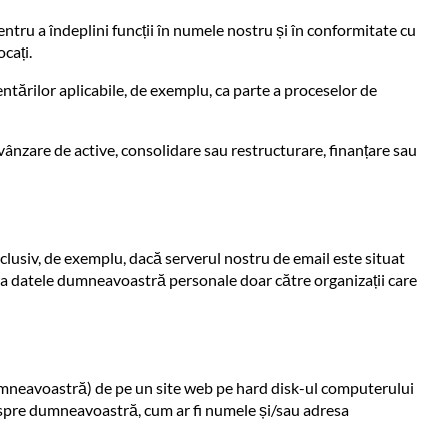
ntru a îndeplini funcții în numele nostru și în conformitate cu
ocați.
tărilor aplicabile, de exemplu, ca parte a proceselor de
ânzare de active, consolidare sau restructurare, finanțare sau
lusiv, de exemplu, dacă serverul nostru de email este situat
sfera datele dumneavoastră personale doar către organizații care
dumneavoastră) de pe un site web pe hard disk-ul computerului
spre dumneavoastră, cum ar fi numele și/sau adresa