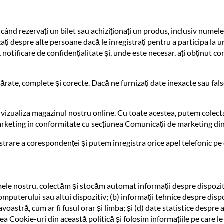
nd rezervați un bilet sau achiziționați un produs, inclusiv numele,
i despre alte persoane dacă le înregistrați pentru a participa la un
 notificare de confidențialitate și, unde este necesar, ați obținut
evărate, complete și corecte. Dacă ne furnizați date inexacte sau fa
 vizualiza magazinul nostru online. Cu toate acestea, putem colecta
rketing în conformitate cu secțiunea Comunicații de marketing din
strare a corespondenței și putem înregistra orice apel telefonic p
numele nostru, colectăm și stocăm automat informații despre dispoz
computerului sau altui dispozitiv; (b) informații tehnice despre dis
voastră, cum ar fi fusul orar și limba; și (d) date statistice despr
unea Cookie-uri din această politică și folosim informațiile pe car