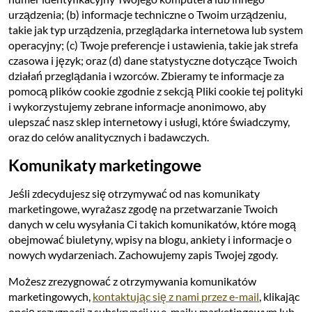
urządzenia; (b) informacje techniczne o Twoim urządzeniu,
takie jak typ urządzenia, przeglądarka internetowa lub system
operacyjny; (c) Twoje preferencje i ustawienia, takie jak strefa
czasowa i język; oraz (d) dane statystyczne dotyczące Twoich
działań przeglądania i wzorców. Zbieramy te informacje za
pomocą plików cookie zgodnie z sekcją Pliki cookie tej polityki
i wykorzystujemy zebrane informacje anonimowo, aby
ulepszać nasz sklep internetowy i usługi, które świadczymy,
oraz do celów analitycznych i badawczych.
Komunikaty marketingowe
Jeśli zdecydujesz się otrzymywać od nas komunikaty
marketingowe, wyrażasz zgodę na przetwarzanie Twoich
danych w celu wysyłania Ci takich komunikatów, które mogą
obejmować biuletyny, wpisy na blogu, ankiety i informacje o
nowych wydarzeniach. Zachowujemy zapis Twojej zgody.
Możesz zrezygnować z otrzymywania komunikatów
marketingowych,
kontaktując się z nami przez e-mail
, klikając
opcję rezygnacji z subskrypcji w e-mailu marketingowym lub