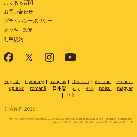
よくある質問
お問い合わせ
プライバシーポリシー
クッキー設定
利用規約
English
|
Cymraeg
|
français
|
Deutsch
|
italiano
|
español
|
српски
|
română
|
日本語
|
اردو
|
বাংলা
|
polski
|
magyar
|
中文
© 著作権 2026
v54.9.0+Branch.origin-master.Sha.7329caf2e57570afa918150bb52a3e3e8261576e | Production | ticketing-apps-
channels-94d96f754-xqwfk | bffca00efa7646949dd35a46ca2e1505 |
XS