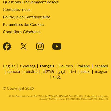
Questions Fréquemment Posées
Contactez-nous
Politique de Confidentialité
Paramètres des Cookies
Conditions Générales
English
|
Cymraeg
|
français
|
Deutsch
|
italiano
|
español
|
српски
|
română
|
日本語
|
اردو
|
বাংলা
|
polski
|
magyar
|
中文
© Copyright 2026
v54.9.0+Branch.origin-master.Sha.7329caf2e57570afa918150bb52a3e3e8261576e | Production | ticketing-apps-
channels-94d96f754-4wwns | 14b1915001154430a7e1860771145b7a |
XS